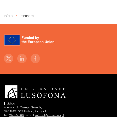
Início
Partners
Lisboa
Avenida do Campo Grande,
376 1749-024 Lisboa, Portugal
Tel.:
| email:
217 515 500
info.cul@ulusofona.pt